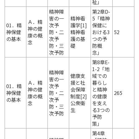
祉」
精神障
第2章D-
害の一
精神看
5「精神
Ａ．精
01．精
次予
護学[1]
保健に
神の健
神保健
防・二
精神看
おける3
52
康の概
の基本
次予
護の基
つの予
念
防・三
礎
防概
次予防
念」
第8章E-
1-2「地
精神障
健康支
域での
害の一
Ａ．精
援と社
暮らし
01．精
次予
神の健
会保障
と精神
神保健
防・二
265
康の概
制度[2]
の健康
の基本
次予
念
公衆衛
を支え
防・三
生
る3つの
次予防
予防
策」
第4章