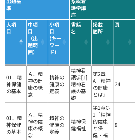
出題基
系統看
準
護学講
座
大項
中項
小項
書籍
掲載
頁
目
目
目
名
箇所
（出
(キー
題範
ワー
囲）
ド）
出題基
系統看
大項
中項
小項
書籍
掲載
頁
精神看
Ａ．精
第2章
準
護学講
目
目
目
名
箇所
01．精
精神の
護学[1]
神の健
A「精神
座
（出
(キー
神保健
健康の
精神看
24
康の概
の健康
題範
ワー
の基本
定義
護の基
念
とは」
囲）
ド）
礎
第1章C-
Ａ．精
1「精神
01．精
精神の
神の健
精神保
的健康
神保健
健康の
8
康の概
健福祉
と保
の基本
定義
念
健・福