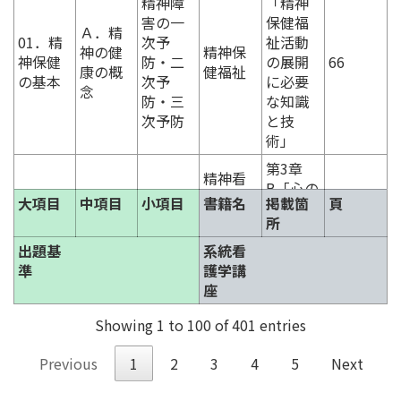
精神障
「精神
害の一
保健福
Ａ．精
01．精
次予
祉活動
神の健
精神保
神保健
防・二
の展開
66
康の概
健福祉
の基本
次予
に必要
念
防・三
な知識
次予防
と技
術」
第3章
精神看
B「心の
01．精
Ｂ．心
精神と
護学[1]
大項目
中項目
小項目
書籍名
掲載箇
頁
しくみ
神保健
の機能
情緒の
精神看
79
所
と人格
の基本
と発達
発達
護の基
の発
出題基
系統看
礎
達」
準
護学講
座
第3章B-
2「意識
精神看
Showing 1 to 100 of 401 entries
と無意
01．精
Ｂ．心
護学[1]
自我の
識──
神保健
の機能
精神看
83
Previous
1
2
3
4
5
Next
機能
精神分
の基本
と発達
護の基
析と精